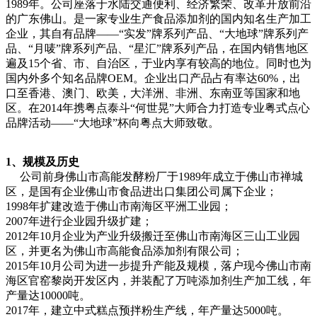
1989年。公司座落于水陆交通便利、经济繁荣、改革开放前沿
的广东佛山。是一家专业生产食品添加剂的国内知名生产加工
企业，其自有品牌——“实发”牌系列产品、“大地球”牌系列产
品、“月唛”牌系列产品、“星汇”牌系列产品，在国内销售地区
遍及15个省、市、自治区，于业内享有较高的地位。同时也为
国内外多个知名品牌OEM。企业出口产品占有率达60%，出
口至香港、澳门、欧美，大洋洲、非洲、东南亚等国家和地
区。在2014年携粤点泰斗“何世晃”大师合力打造专业粤式点心
品牌活动——“大地球”杯向粤点大师致敬。
1、规模及历史
公司前身佛山市高能发酵粉厂于1989年成立于佛山市禅城
区，是国有企业佛山市食品进出口集团公司属下企业；
1998年扩建改造于佛山市南海区平洲工业园；
2007年进行企业园升级扩建；
2012年10月企业为产业升级搬迁至佛山市南海区三山工业园
区，并更名为佛山市高能食品添加剂有限公司；
2015年10月公司为进一步提升产能及规模，落户现今佛山市南
海区官窑黎岗开发区内，并装配了万吨添加剂生产加工线，年
产量达10000吨。
2017年，建立中式糕点预拌粉生产线，年产量达5000吨。